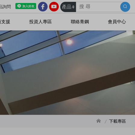
品詢問
術支援
投資人專區
聯絡青鋼
會員中心
dMicro微孔吸音板
吸音板平板系列
吸音板障板系列
吸音板曲型天花
吸音板蜂巢金屬天花
吸音板吸音牆系列
吸音板客製化造型
下載專區
幾何吸音體