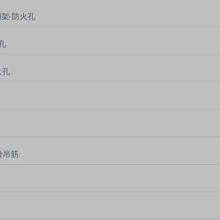
半明架-防火孔
火孔
火孔
2分吊筋