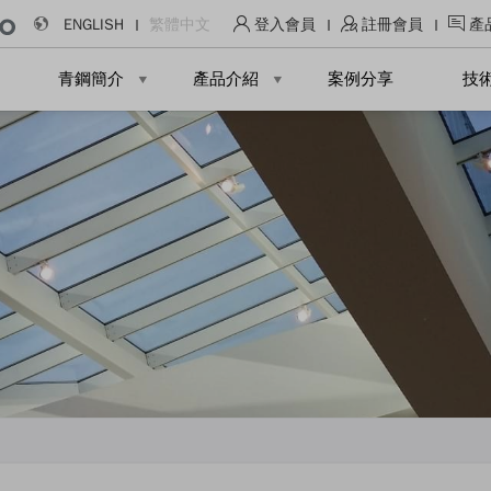
ENGLISH
繁體中文
登入會員
註冊會員
產
青鋼簡介
產品介紹
案例分享
技
隔間輕鋼架
造型金屬天花
暗架系統
條狀天花
Soun
一般式隔間
障板天花
暗架系統
卡麗板天花
微孔
管道式隔間
曲型天花
流明系列
微孔
C型框架天花
微孔
蜂巢金屬天花
微孔
鋁擠型造型天花
微孔
特殊造型天花
微孔
微孔