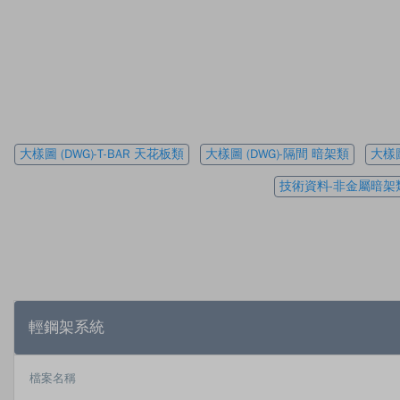
大樣圖 (DWG)-T-BAR 天花板類
大樣圖 (DWG)-隔間 暗架類
大樣圖
技術資料-非金屬暗架
輕鋼架系統