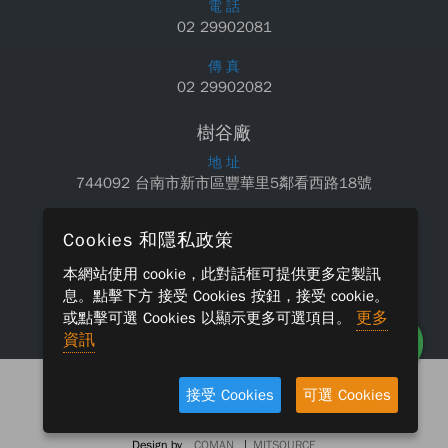
電 話
02 29902081
傳 真
02 29902082
樹谷廠
地 址
744092 台南市新市區豐華里5鄰看西路18號
電 話
Cookies 和隱私政策
06 5890550
本網站使用 cookie，此對話框可提供更多定製訊
傳 真
息。點擊下方
接受 Cookies
按鈕，接受 cookie。
06 5890660
更多
或點擊
可選 Cookies
以顯示更多可選項目。
資訊
青鋼應用材料公司 版權所有，保留所有權利
接受 Cookies
可選 Cookies
|
法律政策
聯絡我們
Design by
COMAN
|
MITSOURCE